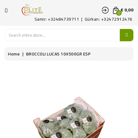
CATEGORIE
€ 0,00
0
Samir: +32484739711 | Gürkan: +32472912476
HOME
FRUITS
Home
BROCCOLI LUCAS 10X500GR ESP
LEGUMES
ART
DELICAAT
CONTACTEER
ONS