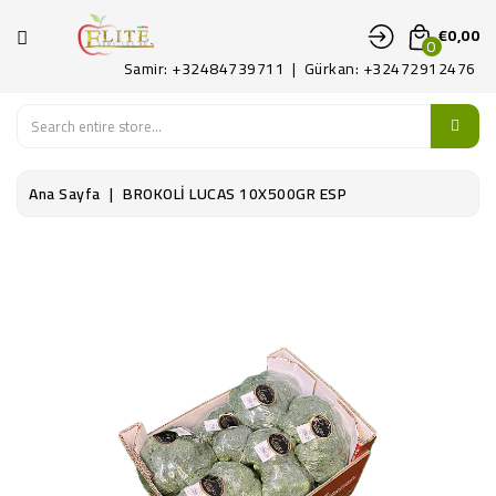
KATEGORI
€0,00
0
Samir: +32484739711 | Gürkan: +32472912476
ANA
SAYFA
MEYVE
Ana Sayfa
BROKOLİ LUCAS 10X500GR ESP
SEBZE
PATATES
ŞARKÜTERI
KONTAKT