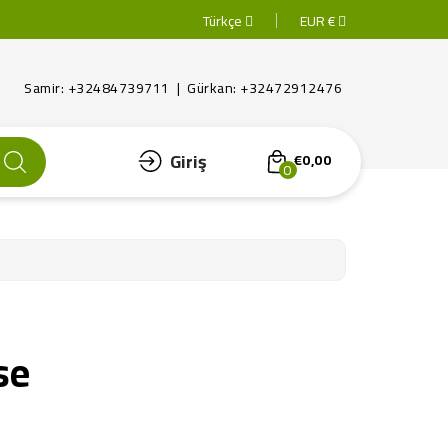
Türkçe
EUR €
Samir: +32484739711 | Gürkan: +32472912476
Giriş
€0,00
0
se