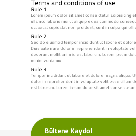
Terms and conditions of use
Rule 1
Lorem ipsum dolor sit amet conse ctetur adipisicing e
ullamco laboris nisi ut aliquip ex ea commodo consequat
occaecat cupidatat non proident, sunt in culpa qui offi
Rule 2
Sed do eiusmod tempor incididunt ut labore et dolore
Duis aute irure dolor in reprehenderit in voluptate veli
deserunt mollit anim id est laborum. Lorem ipsum dolo
minim veniamю
Rule 3
Tempor incididunt ut labore et dolore magna aliqua. U
dolor in reprehenderit in voluptate velit esse cillum do
est laborum. Lorem ipsum dolor sit amet conse ctetur 
Bültene Kaydol