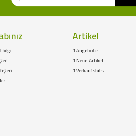
f
abınız
Artikel
l bilgi
Angebote
şler
Neue Artikel
fişleri
Verkaufshits
ler