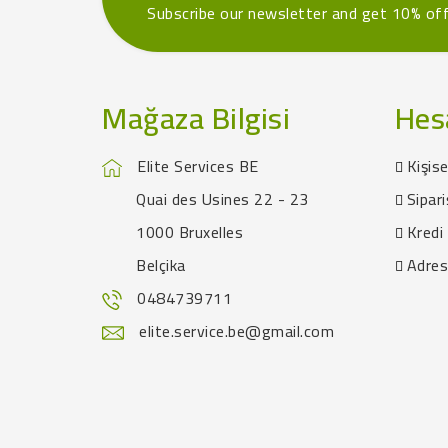
Subscribe our newsletter and get 10% of
Mağaza Bilgisi
Hes
Elite Services BE
Kişise
Quai des Usines 22 - 23
Sipari
1000 Bruxelles
Kredi 
Belçika
Adres
0484739711
elite.service.be@gmail.com