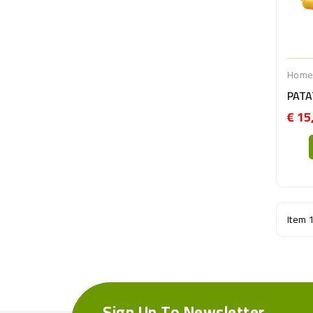
Hom
€ 15
Item 
Sign Up To Newsletter