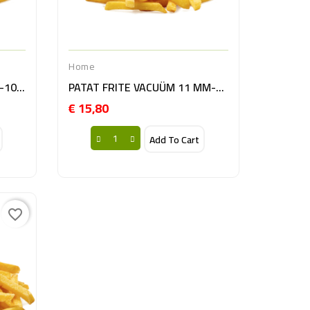
Home
PATAT FRITE VACUM 12MM-10KG BE
PATAT FRITE VACUÜM 11 MM-10KG BE
€ 15,80
Prijs
Add To Cart
favorite_border