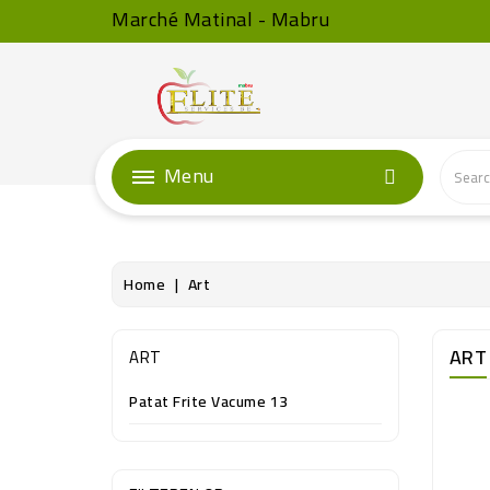
Marché Matinal - Mabru
Menu
Home
Art
ART
ART
Patat Frite Vacume 13