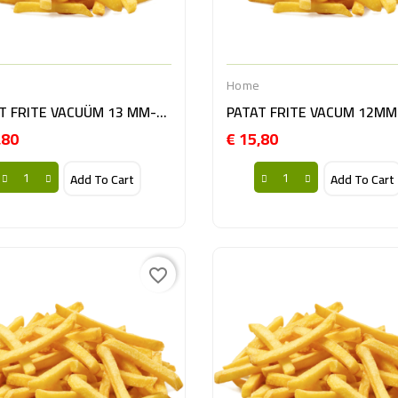
e
Home
PATAT FRITE VACUÜM 13 MM-10KG BE
,80
€ 15,80
Prijs
Prijs
Add To Cart
Add To Cart
favorite_border