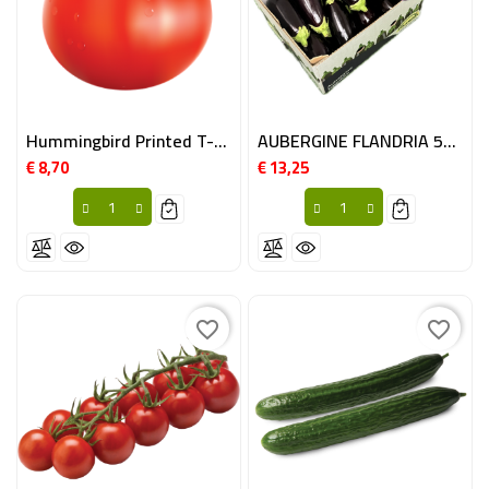
Hummingbird Printed T-Shirt
AUBERGINE FLANDRIA 5KG BE
€ 8,70
€ 13,25
Prijs
Prijs
favorite_border
favorite_border