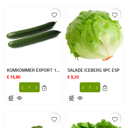
favorite_border
favorite_border
KOMKOMMER EXPORT 14ST BE
SALADE ICEBERG 9PC ESP
€ 16,80
€ 9,20
Prijs
Prijs
favorite_border
favorite_border