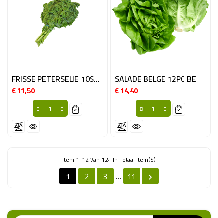
FRISSE PETERSELIE 10ST BE
SALADE BELGE 12PC BE
€ 11,50
€ 14,40
Prijs
Prijs
Item 1-12 Van 124 In Totaal Item(s)
1
2
3
11
…
