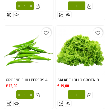
favorite_border
favorite_border
GROENE CHILI PEPERS 4KG MRC
SALADE LOLLO GROEN 8ST BE
€ 13,00
€ 19,00
Prijs
Prijs