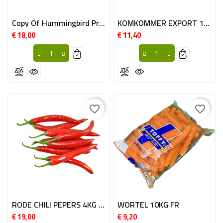
Copy Of Hummingbird Printed T-Shirt
KOMKOMMER EXPORT 12ST BE
€ 18,00
€ 11,40
Prijs
Prijs
favorite_border
favorite_border
RODE CHILI PEPERS 4KG MRC
WORTEL 10KG FR
€ 19,00
€ 9,20
Prijs
Prijs