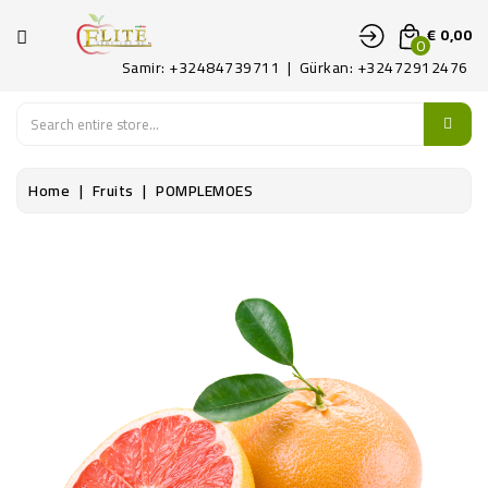
CATEGORIE
€ 0,00
0
Samir: +32484739711 | Gürkan: +32472912476
HOME
FRUITS
Home
Fruits
POMPLEMOES
LEGUMES
ART
DELICAAT
CONTACTEER
ONS