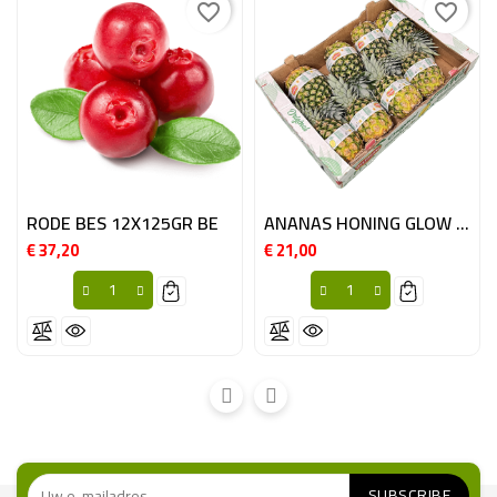
favorite_border
favorite_border
RODE BES 12X125GR BE
ANANAS HONING GLOW 7ST COSTA RICA
€ 37,20
€ 21,00
Prijs
Prijs