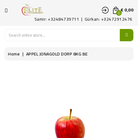
CATEGORIE
€ 0,00
0
Samir: +32484739711 | Gürkan: +32472912476
HOME
FRUITS
Home
APPEL JONAGOLD DORP 8KG BE
LEGUMES
ART
DELICAAT
CONTACTEER
ONS