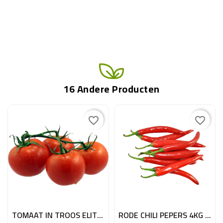
16 Andere Producten
favorite_border
favorite_border
TOMAAT IN TROOS ELITE 5KG BE
RODE CHILI PEPERS 4KG MRC