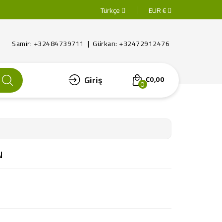
Türkçe
EUR €
Samir: +32484739711 | Gürkan: +32472912476
Giriş
€0,00
0
N