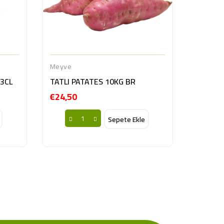
Meyve
3CL
TATLI PATATES 10KG BR
€24,50
Fiyat
Sepete Ekle