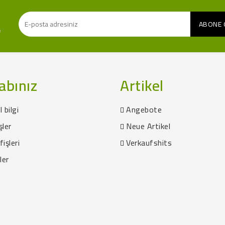
f
abınız
Artikel
l bilgi
Angebote
şler
Neue Artikel
fişleri
Verkaufshits
ler