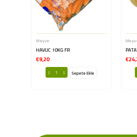
Meyve
Meyv
HAVUC 10KG FR
PATA
€9,20
€24,
Fiyat
Sepete Ekle