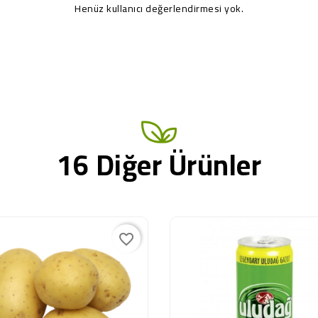
Henüz kullanıcı değerlendirmesi yok.
16 Diğer Ürünler
favorite_border