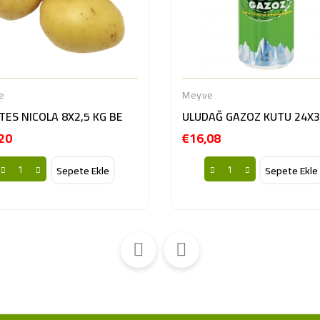
e
Meyve
TES NICOLA 8X2,5 KG BE
ULUDAĞ GAZOZ KUTU 24X3
20
€16,08
Fiyat
Fiyat
Sepete Ekle
Sepete Ekle