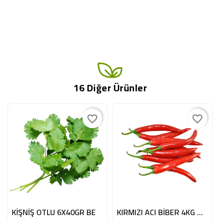
16 Diğer Ürünler
favorite_border
favorite_border
KİŞNİŞ OTLU 6X40GR BE
KIRMIZI ACI BİBER 4KG MRC