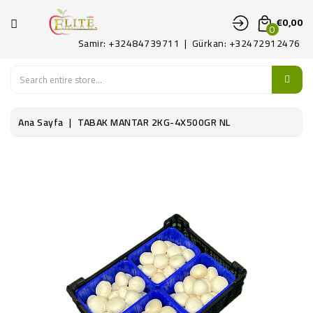
KATEGORI
€0,00
0
Samir: +32484739711 | Gürkan: +32472912476
ANA
SAYFA
MEYVE
Ana Sayfa
TABAK MANTAR 2KG-4X500GR NL
SEBZE
PATATES
ŞARKÜTERI
KONTAKT