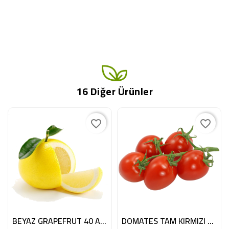
16 Diğer Ürünler
favorite_border
favorite_border
BEYAZ GRAPEFRUT 40 ADET ESP
DOMATES TAM KIRMIZI 5KG BE