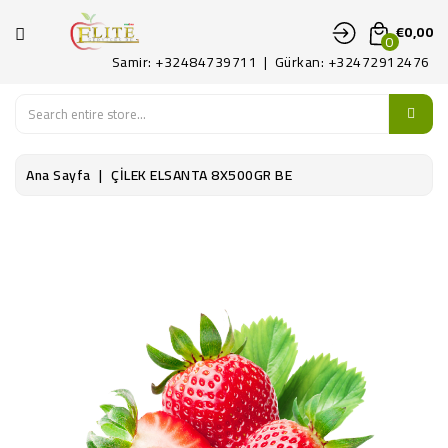
KATEGORI
€0,00
0
Samir: +32484739711 | Gürkan: +32472912476
ANA
SAYFA
MEYVE
Ana Sayfa
ÇİLEK ELSANTA 8X500GR BE
SEBZE
PATATES
ŞARKÜTERI
KONTAKT