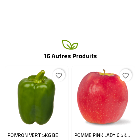
16 Autres Produits
favorite_border
favorite_border
POIVRON VERT 5KG BE
POMME PINK LADY 6.5KG ITA