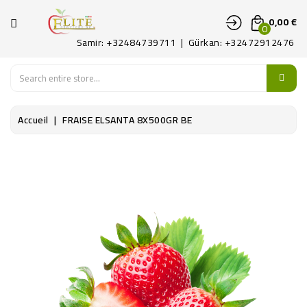
CATÉGORIE
0,00 €
0
Samir: +32484739711 | Gürkan: +32472912476
ACCUEIL
FRUITS
Accueil
FRAISE ELSANTA 8X500GR BE
LEGUMES
PATAT
DÉLICATES
CONTACTEZ-
NOUS