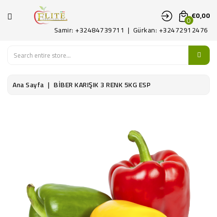
KATEGORI
€0,00
0
Samir: +32484739711 | Gürkan: +32472912476
ANA
SAYFA
MEYVE
Ana Sayfa
BİBER KARIŞIK 3 RENK 5KG ESP
SEBZE
PATATES
ŞARKÜTERI
KONTAKT