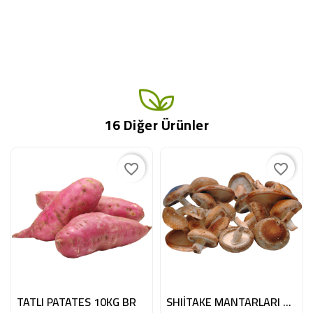
16 Diğer Ürünler
favorite_border
favorite_border
TATLI PATATES 10KG BR
SHIİTAKE MANTARLARI 1.5 KG