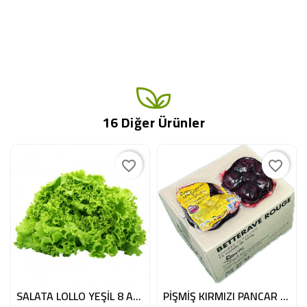
16 Diğer Ürünler
favorite_border
favorite_border
SALATA LOLLO YEŞİL 8 ADET BE
PİŞMİŞ KIRMIZI PANCAR 12X500GE FR