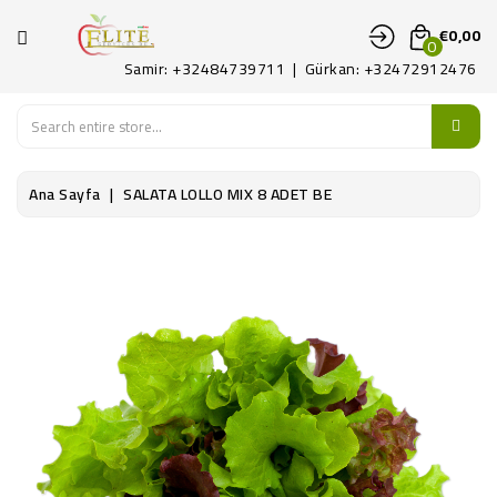
KATEGORI
€0,00
0
Samir: +32484739711 | Gürkan: +32472912476
ANA
SAYFA
MEYVE
Ana Sayfa
SALATA LOLLO MIX 8 ADET BE
SEBZE
PATATES
ŞARKÜTERI
KONTAKT