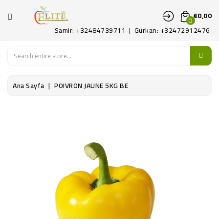
KATEGORI
€0,00
0
Samir: +32484739711 | Gürkan: +32472912476
ANA
SAYFA
MEYVE
Ana Sayfa
POIVRON JAUNE 5KG BE
SEBZE
PATATES
ŞARKÜTERI
KONTAKT