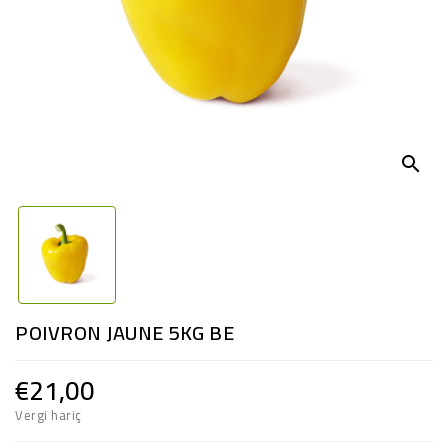
search
POIVRON JAUNE 5KG BE
€21,00
Vergi hariç