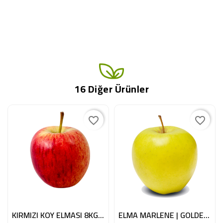
16 Diğer Ürünler
favorite_border
favorite_border
KIRMIZI KOY ELMASI 8KG BE
ELMA MARLENE | GOLDEN 8KG ITA