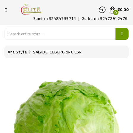
KATEGORI
€0,00
0
Samir: +32484739711 | Gürkan: +32472912476
ANA
SAYFA
MEYVE
Ana Sayfa
SALADE ICEBERG 9PC ESP
SEBZE
PATATES
ŞARKÜTERI
KONTAKT