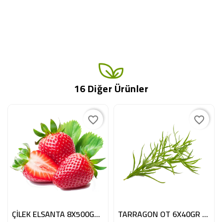
16 Diğer Ürünler
favorite_border
favorite_border
ÇİLEK ELSANTA 8X500GR BE
TARRAGON OT 6X40GR BE