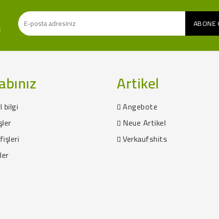
f
abınız
Artikel
l bilgi
Angebote
şler
Neue Artikel
fişleri
Verkaufshits
ler