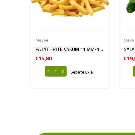
Meyve
Meyv
PATAT FRITE VAKUM 11 MM-10KG BE
SALA
€15,80
€19,
Fiyat
Sepete Ekle