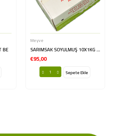
Meyve
T BE
SARIMSAK SOYULMUŞ 10X1KG BE
€95,00
Fiyat
Sepete Ekle