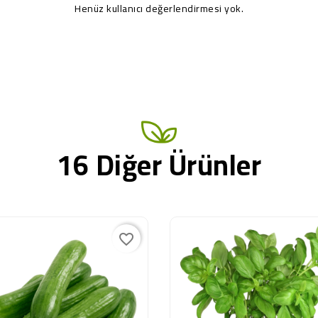
Henüz kullanıcı değerlendirmesi yok.
16 Diğer Ürünler
favorite_border