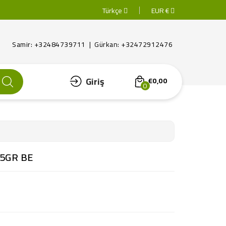
Türkçe
EUR €
Samir: +32484739711 | Gürkan: +32472912476
Giriş
€0,00
0
5GR BE