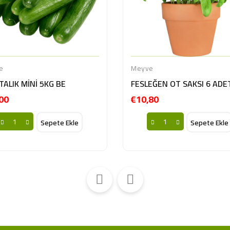
e
Meyve
TALIK MİNİ 5KG BE
FESLEĞEN OT SAKSI 6 ADE
00
€10,80
Fiyat
Fiyat
Sepete Ekle
Sepete Ekle