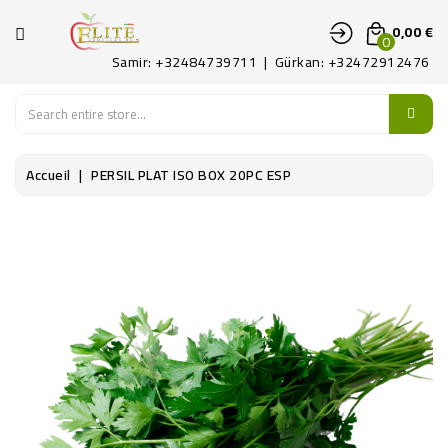
CATÉGORIE
0,00 €
0
Samir: +32484739711 | Gürkan: +32472912476
ACCUEIL
FRUITS
Accueil
PERSIL PLAT ISO BOX 20PC ESP
LEGUMES
PATAT
DÉLICATES
CONTACTEZ-
NOUS