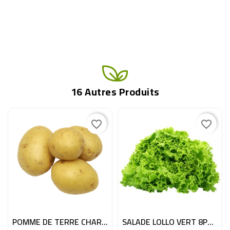
16 Autres Produits
favorite_border
favorite_border
POMME DE TERRE CHARLOTTE 8X2.5KG BE
SALADE LOLLO VERT 8PC BE