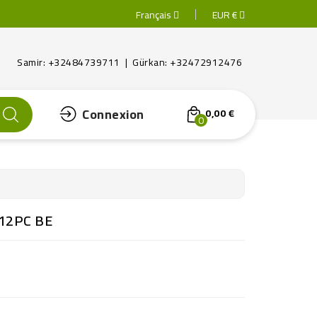
Français
EUR €
Samir: +32484739711 | Gürkan: +32472912476
Connexion
0,00 €
0
12PC BE