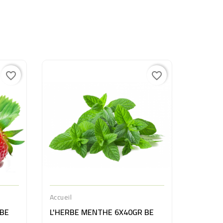
favorite_border
favorite_border
Accueil
CHICON
19,00 
Accueil
 BE
L'HERBE MENTHE 6X40GR BE