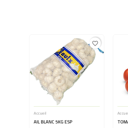
favorite_border
Accueil
Accue
AIL BLANC 5KG ESP
TOMA