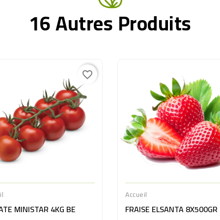
16 Autres Produits
favorite_border
il
Accueil
TE MINISTAR 4KG BE
FRAISE ELSANTA 8X500GR