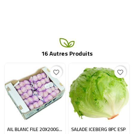
16 Autres Produits
favorite_border
favorite_border
AIL BLANC FILE 20X200GR ESP
SALADE ICEBERG 8PC ESP