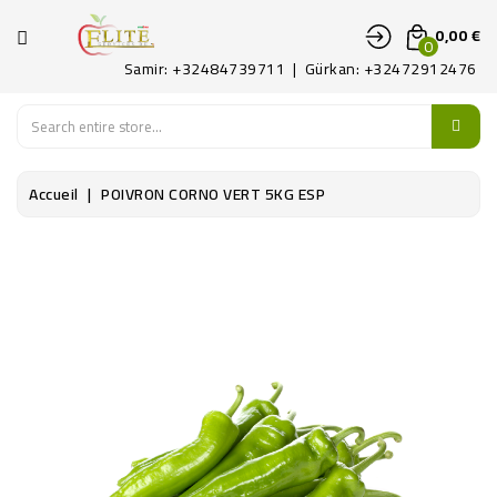
CATÉGORIE
0,00 €
0
Samir: +32484739711 | Gürkan: +32472912476
ACCUEIL
FRUITS
Accueil
POIVRON CORNO VERT 5KG ESP
LEGUMES
PATAT
DÉLICATES
CONTACTEZ-
NOUS