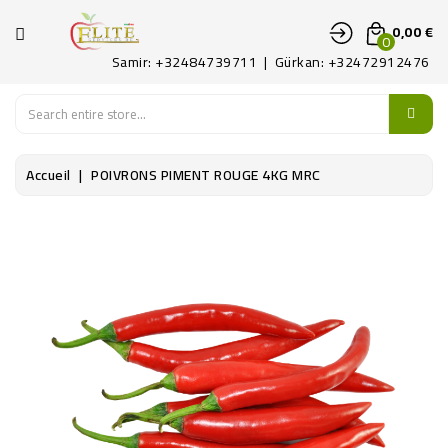
CATÉGORIE
0,00 €
0
Samir: +32484739711 | Gürkan: +32472912476
ACCUEIL
FRUITS
Accueil
POIVRONS PIMENT ROUGE 4KG MRC
LEGUMES
PATAT
DÉLICATES
CONTACTEZ-
NOUS