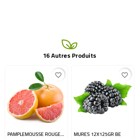
16 Autres Produits
favorite_border
favorite_border
PAMPLEMOUSSE ROUGE 40PC ESP
MURES 12X125GR BE