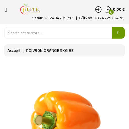
CATÉGORIE
0,00 €
0
Samir: +32484739711 | Gürkan: +32472912476
ACCUEIL
FRUITS
Accueil
POIVRON ORANGE 5KG BE
LEGUMES
PATAT
DÉLICATES
CONTACTEZ-
NOUS