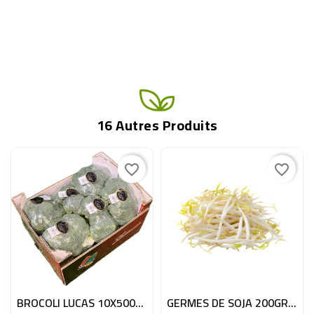
16 Autres Produits
favorite_border
favorite_border
BROCOLI LUCAS 10X500GR ESP
GERMES DE SOJA 200GR NL