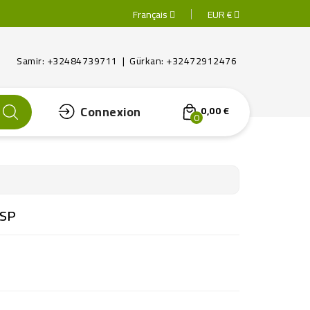
Français
EUR €
Samir: +32484739711 | Gürkan: +32472912476
Connexion
0,00 €
0
ESP