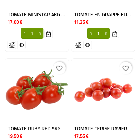
TOMATE MINISTAR 4KG BE
TOMATE EN GRAPPE ELITE 5KG BE
17,00 €
11,25 €
Prix
Prix
favorite_border
favorite_border
TOMATE RUBY RED 5KG BE
TOMATE CERISE RAVIER 9X250GR BE
19,50 €
17,55 €
Prix
Prix