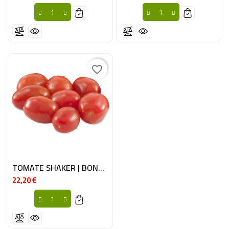
favorite_border
TOMATE SHAKER | BONBON 12X250GR ESP
22,20 €
Prix