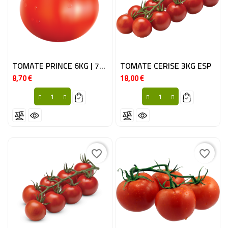
TOMATE PRINCE 6KG | 70+ BE
TOMATE CERISE 3KG ESP
8,70 €
18,00 €
Prix
Prix
favorite_border
favorite_border